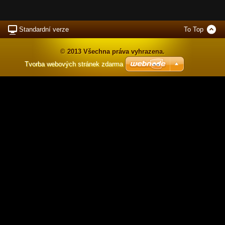
Standardní verze
To Top
© 2013 Všechna práva vyhrazena.
Tvorba webových stránek zdarma