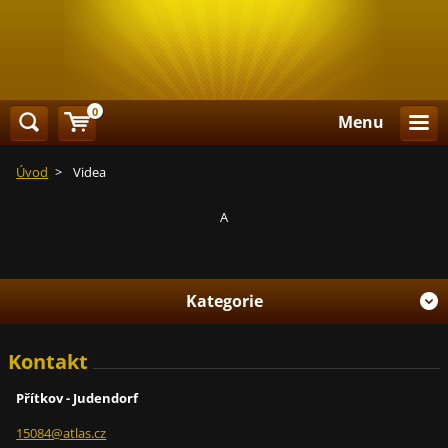
0
Menu
Úvod
>
Videa
A
Kategorie
Kontakt
Přítkov - Judendorf
15084@at
las.cz