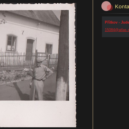
Konta
Přítkov - Jud
15084@at
las.