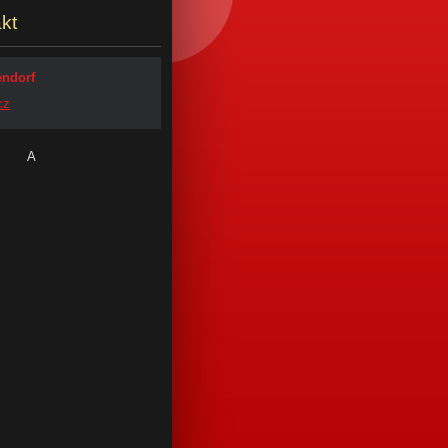
kt
endorf
cz
A