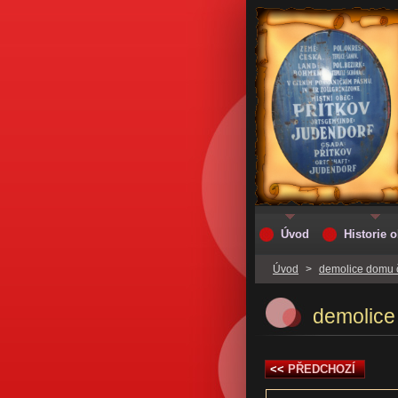
Úvod
Historie 
Úvod
>
demolice domu 
demolice
<<
PŘEDCHOZÍ