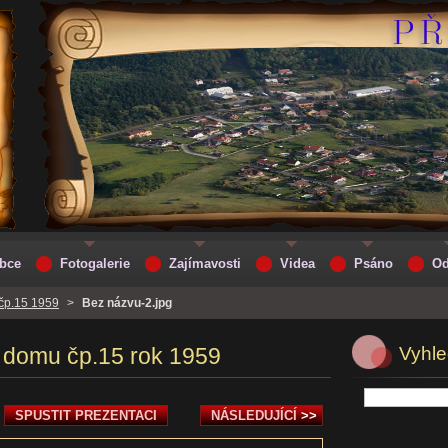
obce
Fotogalerie
Zajímavosti
Videa
Psáno
Od
čp.15 1959
>
Bez názvu-2.jpg
 domu čp.15 rok 1959
Vyhle
SPUSTIT PREZENTACI
NÁSLEDUJÍCÍ
>>