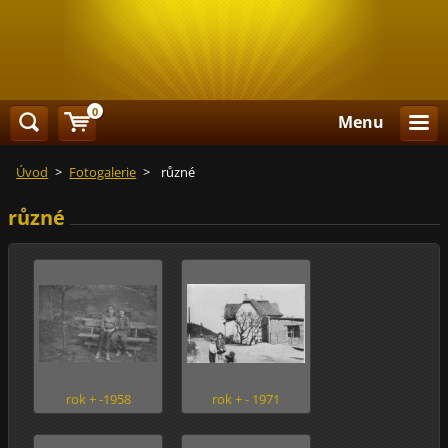
0
Menu
Úvod
>
Fotogalerie
>
různé
různé
rok + -1958
rok + - 1971